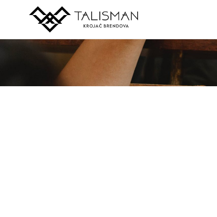
Posebne
Do