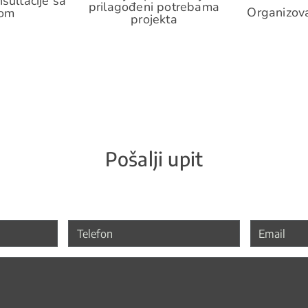
sultacije sa
prilagođeni potrebama
Organizova
mom
projekta
Pošalji upit