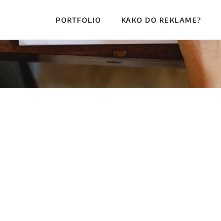
PORTFOLIO
KAKO DO REKLAME?
 želje zaslužuju posebn
pada ti se ono što radimo i imaš specifične zahte