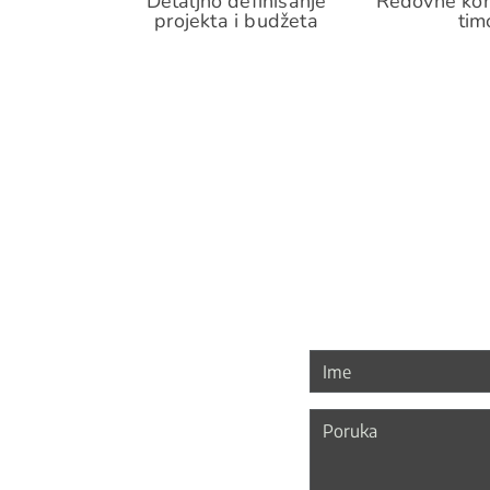
Detaljno definisanje
Redovne kon
projekta i budžeta
ti