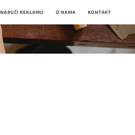
NARUČI REKLAMU
O NAMA
KONTAKT
u pažnju
ve?